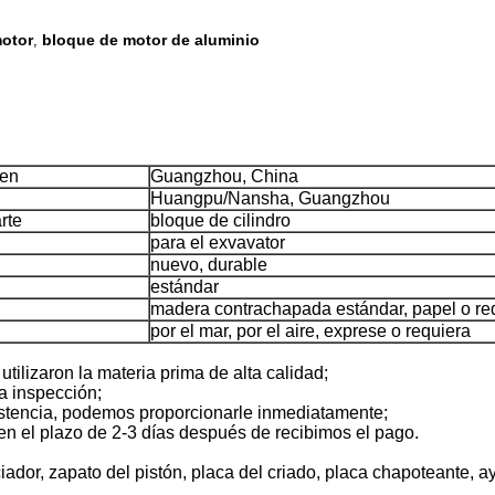
motor
bloque de motor de aluminio
,
gen
Guangzhou, China
Huangpu/Nansha, Guangzhou
rte
bloque de cilindro
para el exvavator
nuevo, durable
estándar
madera contrachapada estándar, papel o re
por el mar, por el aire, exprese o requiera
utilizaron la materia prima de alta calidad;
a inspección;
stencia, podemos proporcionarle inmediatamente;
n el plazo de 2-3 días después de recibimos el pago.
ciador, zapato del pistón, placa del criado, placa chapoteante, 