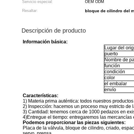
Servicio especial:
OEM ODM
Resaltar:
bloque de cilindro del 
Descripción de producto
Información básica:
Lugar del ori
puerto
Nombre de pa
función
condición
color
el embalar
envío
Características:
1) Materia prima auténtica: todos nuestros productos 
2) Inspección: hacemos un proceso muy estricto de l
3) Cantidad: tenemos cerca de 1000 pedazos en exi
4)Entregue el tiempo: entregaremos las mercancías e
Podemos proporcionar las piezas siguientes:
Placa de la válvula, bloque de cilindro, criado, espa
servo, prensa