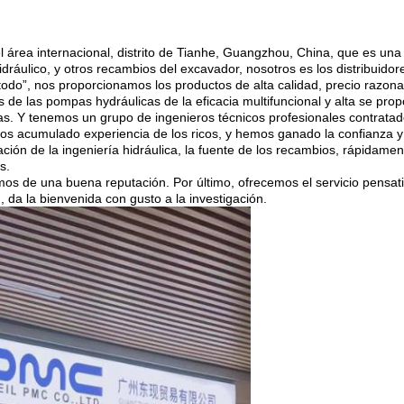
 área internacional, distrito de Tianhe, Guangzhou, China, que es una
ráulico, y otros recambios del excavador, nosotros es los distribuidor
 todo”, nos proporcionamos los productos de alta calidad, precio razonab
e las pompas hydráulicas de la eficacia multifuncional y alta se propo
s. Y tenemos un grupo de ingenieros técnicos profesionales contrata
 acumulado experiencia de los ricos, y hemos ganado la confianza y la
mación de la ingeniería hidráulica, la fuente de los recambios, rápidamen
s.
mos de una buena reputación. Por último, ofrecemos el servicio pensat
n, da la bienvenida con gusto a la investigación.