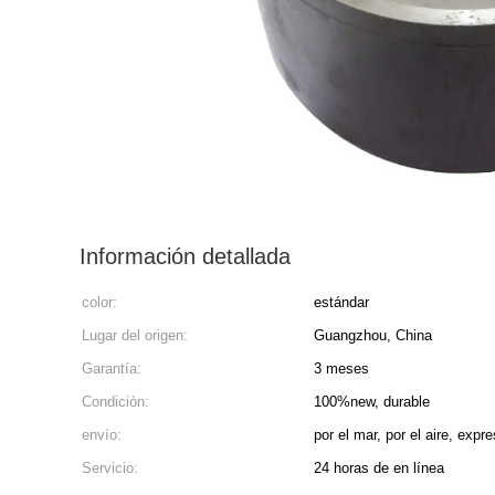
Información detallada
color:
estándar
Lugar del origen:
Guangzhou, China
Garantía:
3 meses
Condición:
100%new, durable
envío:
por el mar, por el aire, expr
Servicio:
24 horas de en línea