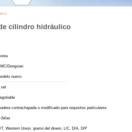
lico
e cilindro hidráulico
orea
MC/Dongxian
odelo nuevo
 set
egotiable
adera contrachapada o modificado para requisitos particulares
-3días
/T, Western Union, gramo del dinero, L/C, D/A, D/P