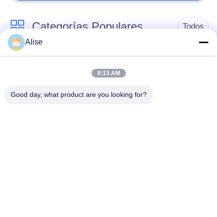
Categorías Populares
Todos
Alise
Motor de
Excavador Hydraulic
desplazamiento de
8:13 AM
Motor
mando final
Good day, what product are you looking for?
Excavador Joystick
Excavador Joystick
Pusher
Ring Bearing de
Excavador Foot
matanza
Pedal Valve
pompa hydráulica del
Piezas hidráulicas del
excavador
excavador