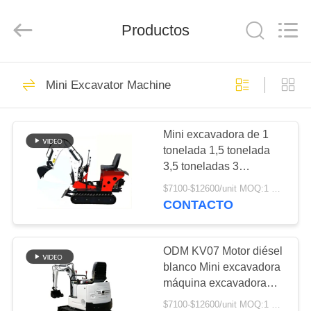
Taiming
Hydraulic
Technology
Productos
Co.,
Ltd.
All
Rights
Reserved.
HOGAR
22
Mini Excavator Machine
Excavador
PRODUCTOS
Hydraulic Motor
Mini excavadora de 1
tonelada 1,5 tonelada
SOBRE
3,5 toneladas 3
NOSOTROS
toneladas Excavadora
$7100-$12600/unit MOQ:1 UNIT
pequeña Mini
CONTACTO
excavadora
37
VIAJE
Motor de
DE
ODM KV07 Motor diésel
blanco Mini excavadora
LA
desplazamiento de
máquina excavadora
FÁBRICA
pequeña para granja
mando final
$7100-$12600/unit MOQ:1 UNIT