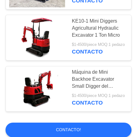
CONTACTO
Piezas de Electric
del excavador
KE10-1 Mini Diggers
Agricultural Hydraulic
Excavator 1 Ton Micro
$1-4500/piece MOQ:1 pedazo
CONTACTO
Máquina de Mini
Backhoe Excavator
Small Digger del
excavador de Mini
$1-4500/piece MOQ:1 pedazo
Crawler Excavator
CONTACTO
Compact Mini
CONTACTO!