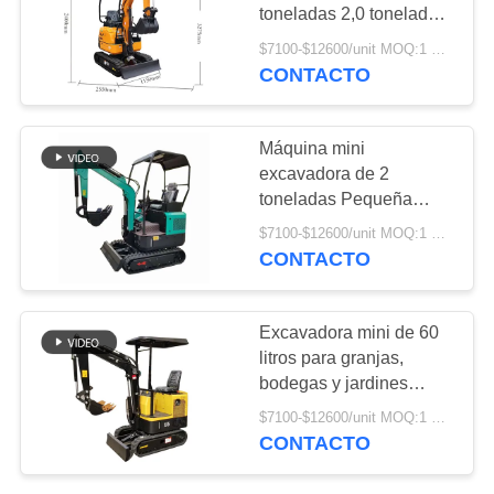
MAPA
toneladas 2,0 toneladas
2,5 toneladas 3,0
DEL
$7100-$12600/unit MOQ:1 UNIT
toneladas para la granja
CONTACTO
45
SITIO
bodega jardín agrícola
Ring Bearing de
PRIVACY
Máquina mini
matanza
excavadora de 2
POLICY
toneladas Pequeña
excavadora para granja
$7100-$12600/unit MOQ:1 UNIT
bodega jardín agrícola
CONTACTO
48
Excavadora mini de 60
Excavador Foot
litros para granjas,
bodegas y jardines
Pedal Valve
agrícolas
$7100-$12600/unit MOQ:1 UNIT
CONTACTO