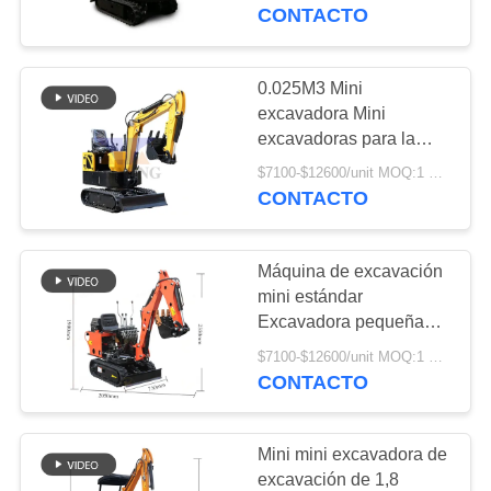
bodega jardín agrícola
CONTACTO
CONTROL
DE
0.025M3 Mini
252
CALIDAD
excavadora Mini
excavadoras para la
Excavador Joystick
granja bodega jardín
$7100-$12600/unit MOQ:1 UNIT
ÉNTRENOS
agrícola
CONTACTO
EN
CONTACTO
Máquina de excavación
CON
mini estándar
Excavadora pequeña
63
para granja Jardín
PIDA
$7100-$12600/unit MOQ:1 UNIT
Excavador Joystick
agrícola
CONTACTO
UNA
Pusher
CITA
Mini mini excavadora de
excavación de 1,8