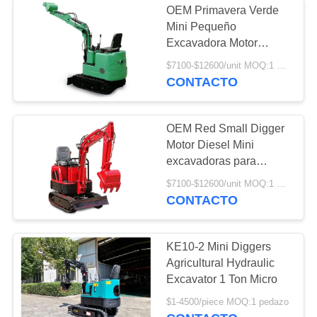
OEM Primavera Verde
Excavador Control
Mini Pequeño
Excavadora Motor
Valve
Diesel Mini
$7100-$12600/unit MOQ:1 Unidad
Excavadoras Para
CONTACTO
Granja Bodega Jardín
Agrícola
OEM Red Small Digger
Motor Diesel Mini
101
excavadoras para
Excavador Relief
granjas, bodegas y
$7100-$12600/unit MOQ:1 Unidad
jardines Excavadoras
CONTACTO
Valve
agrícolas
KE10-2 Mini Diggers
Agricultural Hydraulic
Excavator 1 Ton Micro
80
$1-4500/piece MOQ:1 pedazo