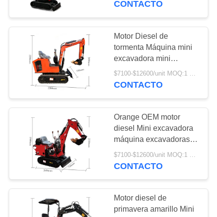
CONTACTO
43
Motor del oscilación
Motor Diesel de
tormenta Máquina mini
del excavador
excavadora mini
excavadora para granjas
$7100-$12600/unit MOQ:1 Unidad
bodega jardín agrícola
CONTACTO
Orange OEM motor
54
diesel Mini excavadora
caja de cambios del
máquina excavadoras
pequeñas excavadora
excavador
$7100-$12600/unit MOQ:1 Unidad
para granja bodega
CONTACTO
jardín agrícola
Motor diesel de
primavera amarillo Mini