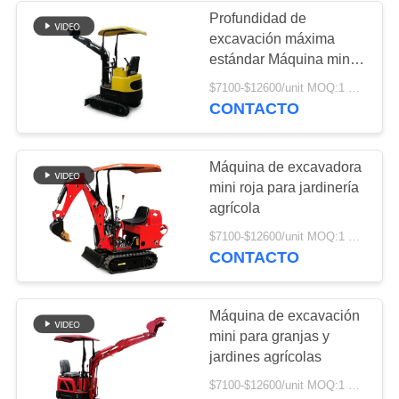
Profundidad de
excavación máxima
371
estándar Máquina mini
pompa hydráulica
excavadora estándar 1
$7100-$12600/unit MOQ:1 UNIT
tonelada para granjas
CONTACTO
del excavador
bodega agricultura
jardín
Máquina de excavadora
mini roja para jardinería
agrícola
492
$7100-$12600/unit MOQ:1 UNIT
CONTACTO
Piezas hidráulicas
del excavador
Máquina de excavación
mini para granjas y
jardines agrícolas
$7100-$12600/unit MOQ:1 UNIT