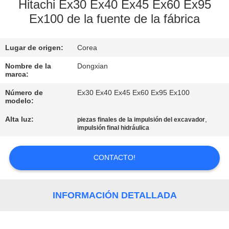
Hitachi Ex30 Ex40 Ex45 Ex60 Ex95
Ex100 de la fuente de la fábrica
CONTROL
DE
Lugar de origen:
Corea
CALIDAD
Nombre de la
Dongxian
marca:
ÉNTRENOS
Número de
Ex30 Ex40 Ex45 Ex60 Ex95 Ex100
EN
modelo:
CONTACTO
Alta luz:
,
piezas finales de la impulsión del excavador
impulsión final hidráulica
CON
CONTACTO!
PIDA
UNA
INFORMACIÓN DETALLADA
CITA