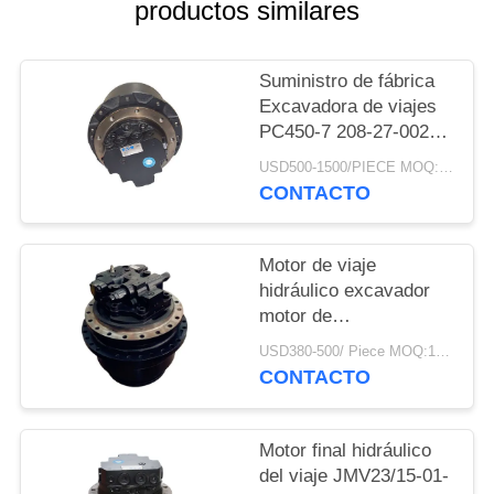
productos similares
MAPA
DEL
SITIO
Suministro de fábrica
Excavadora de viajes
PC450-7 208-27-00241
PRIVACY
Componentes o kits de
USD500-1500/PIECE MOQ:1 pedazo
reparación
POLICY
CONTACTO
Motor de viaje
hidráulico excavador
motor de
accionamiento final
USD380-500/ Piece MOQ:1 pieza
Assy 14518349
CONTACTO
14592030 Para
EC210B EC140B
EC240B EC290B
Motor final hidráulico
EC210C
del viaje JMV23/15-01-