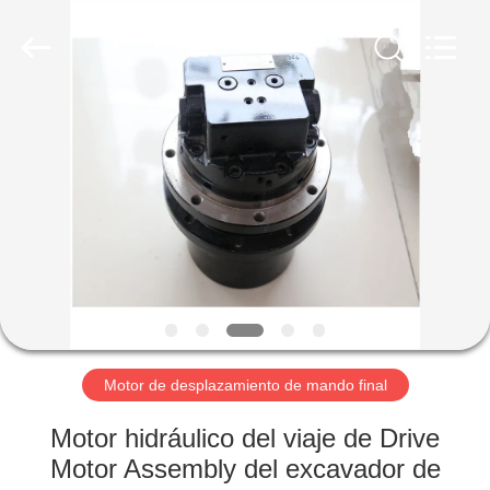
Taiming
Hydraulic
Technology
Co.,
Ltd.
All
Rights
Reserved.
HOGAR
PRODUCTOS
SOBRE
NOSOTROS
VIAJE
DE
Motor de desplazamiento de mando final
LA
Motor hidráulico del viaje de Drive
FÁBRICA
Motor Assembly del excavador de