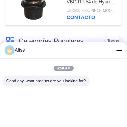
VBC-RJ-54 de Hyundai
Daewoo 11010101801
USD500-2000/PIECE MOQ:1 pedazo
de la impulsión de Part
CONTACTO
Steel Iron del
excavador
Categorías Populares
Todos
Alise
Motor de
Excavador Hydraulic
desplazamiento de
4:58 AM
Motor
mando final
Good day, what product are you looking for?
Excavador Joystick
Excavador Joystick
Pusher
Ring Bearing de
Excavador Foot
matanza
Pedal Valve